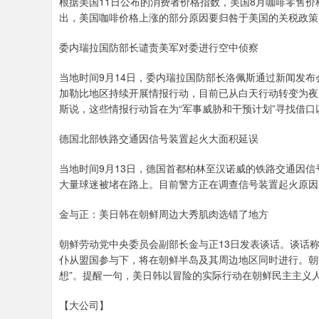
根据美国11日公布的消费者价格指数，美国8月咖啡零售价格
出，美国咖啡价格上涨的部分原因要归咎于美国的关税政策
委内瑞拉国防部长谴责美军对委进行空中侦察
当地时间9月14日，委内瑞拉国防部长洛佩斯通过新闻发
加勒比地区持续开展情报行动，目前已从白天行动转变为夜
斯说，这些情报行动旨在为“军事威胁和干预计划”寻找借口
德国北部铁路交通因信号装置起火大面积延误
当地时间9月13日，德国首都柏林至汉诺威的铁路交通因
大量球迷被堵在路上。目前警方正在调查信号装置起火原因
金与正：美日韩在朝鲜周边大秀肌肉选错了地方
朝鲜劳动党中央委员会副部长金与正13日发表谈话。谈话称
仆从盟国参与下，将在朝鲜半岛及其周边地区同时进行。朝
想”。提醒一句，美日韩以冒险的实际行动在朝鲜民主主义
【大公司】