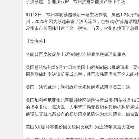
手握苏超、新能源双IP，常州拼抢新能源产业下半场
9月13日，常州本轮苏超最后一场主场作战。虽然1:2负
州，2025年因为苏超获得了泼天流量，也被戏称“苏超话题
常州市市长周伟引述了这一说法。当天，常州也揽下了总投资
【览海外】
特朗普再度敦促美上诉法院批准解雇美联储理事库克
美国总统特朗普9月14日向美国上诉法院提出最后请求，
周美联储利率决议前完成此举，并再次强调库克至今未能对
美国一法官裁定：联邦政府大规模解雇试用期员工非法
美国加利福尼亚州北区联邦地区法院法官威廉·阿尔苏普1
的指令非法。裁决说，人事管理局无权指令其他机构解雇试
前该法官就此案发布的初步禁令被确认为永久禁令。如被告
美国8月咖啡零售价因关税同比飙升 为近28年来最大涨幅