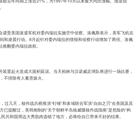
较去年同期上涨近21%，为1997年10月以来最大同比涨幅。报道指
。
布会谴责美国派遣军机对委内瑞拉实施空中侦察。洛佩斯表示，美军飞机在
间和凌晨行动。8月起针对委内瑞拉的情报和侦察行动增加了两倍。洛佩
以推翻委内瑞拉政权。
信号装置起火造成大面积延误。当天柏林与汉诺威足球队将进行一场比赛，
，不排除有人蓄意纵火。
，过几天，核作战兵棋推演“钉锤”和多域联合军演“自由之刃”在美国及其
方已提醒过，美韩炮制的“关于朝鲜半岛核威慑核作战指南”是危险的“构
人民共和国周边大秀肌肉选错了地方，必将给自己带来不好的结果。