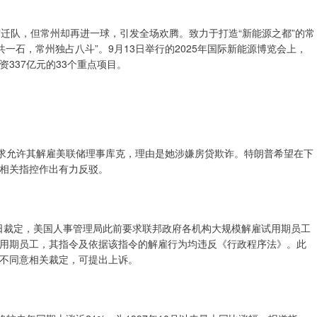
于宿迁队，但常州却再进一球，引发全场欢腾。致力于打造“新能源之都”的常
共一石，常州独占八斗”。9月13日举行的2025年国际新能源博览会上，
337亿元的33个重点项目。
要求允许其解雇美联储理事库克，理由是她涉嫌房贷欺诈。特朗普希望在下
相关指控作出有力反驳。
2日裁定，美国人事管理局此前要求联邦政府各机构大规模解雇试用期员工
用期员工，其指令及依据该指令的解雇行为均违反《行政程序法》。此
不同意相关裁定，可提出上诉。