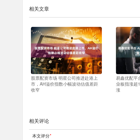
相关文章
股票配资市场 明星公司推进赴港上
易鑫优配平台
市，AH溢价指数小幅波动估值差距
业板指涨超
收窄
涨
相关评论
本文评分
*