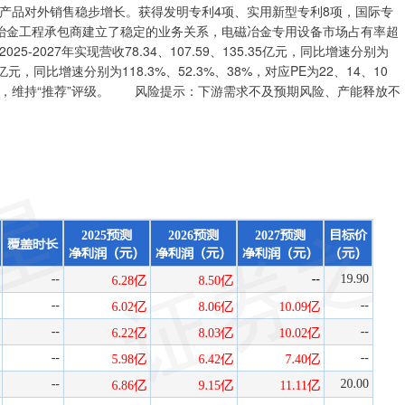
产品对外销售稳步增长。获得发明专利4项、实用新型专利8项，国际专
冶金工程承包商建立了稳定的业务关系，电磁冶金专用设备市场占有率超
2027年实现营收78.34、107.59、135.35亿元，同比增速分别为
.91亿元，同比增速分别为118.3%、52.3%、38%，对应PE为22、14、10
，维持“推荐”评级。 风险提示：下游需求不及预期风险、产能释放不