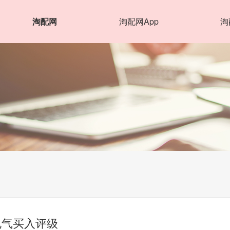
淘配网
淘配网App
淘
电气买入评级