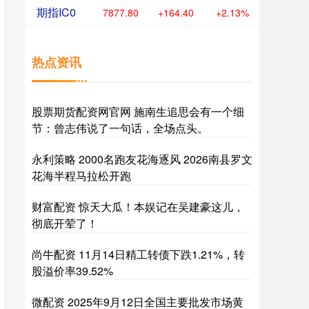
期指IC0
7877.80
+164.40
+2.13%
热点资讯
股票期货配资网官网 施南生追思会有一个细
节：曾志伟说了一句话，全场点头。
永利策略 2000名跑友花海逐风 2026南县罗文
花海半程马拉松开跑
财富配资 惊天大瓜！本娱记在吴建豪这儿，
彻底开荤了！
尚牛配资 11月14日精工转债下跌1.21%，转
股溢价率39.52%
微配资 2025年9月12日全国主要批发市场黄