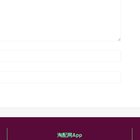
淘配网App