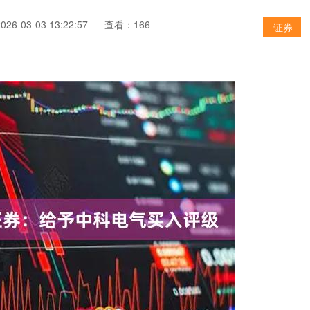
6-03-03 13:22:57
查看：166
证券