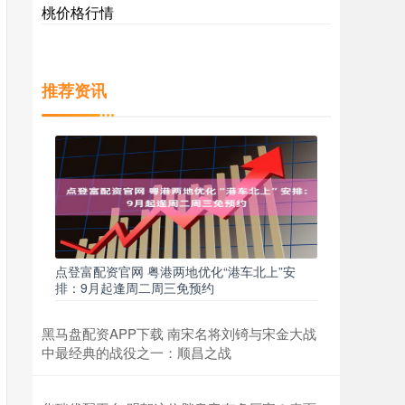
桃价格行情
推荐资讯
点登富配资官网 粤港两地优化“港车北上”安
排：9月起逢周二周三免预约
黑马盘配资APP下载 南宋名将刘锜与宋金大战
中最经典的战役之一：顺昌之战