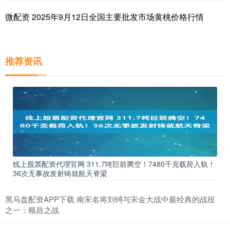
微配资 2025年9月12日全国主要批发市场黄桃价格行情
推荐资讯
线上股票配资代理官网 311.7吨巨箭腾空！7480千克载荷入轨！
36次无事故发射铸就航天脊梁
黑马盘配资APP下载 南宋名将刘锜与宋金大战中最经典的战役
之一：顺昌之战