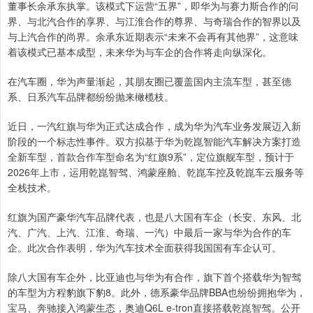
董事长余承东执掌。该模式下运营“五界”，即华为与赛力斯合作的问
界、与北汽合作的享界、与江淮合作的尊界、与奇瑞合作的智界以及
与上汽合作的尚界。余承东近期表示“未来不会再有其他界”，这意味
着该模式已基本成型，未来华为与车企的合作将走向纵深化。
在汽车圈，华为声量渐起，其朋友圈已覆盖国内主流车型，甚至德
系、日系汽车品牌都纷纷抛来橄榄枝。
近日，一汽红旗与华为正式达成合作，成为华为汽车业务发展迈入新
阶段的一个标志性事件。双方拟基于华为乾崑智能汽车解决方案打造
全新车型，首款合作车型命名为“红旗9系”，定位旗舰车型，预计于
2026年上市，运用乾崑智驾、鸿蒙座舱、乾崑车控及乾崑车云服务等
全栈技术。
红旗为国产豪华汽车品牌代表，也是八大国有车企（长安、东风、北
汽、广汽、上汽、江淮、奇瑞、一汽）中最后一家与华为合作的车
企。此次合作表明，华为汽车技术全面获得我国国有车企认可。
除八大国有车企外，比亚迪也与华为有合作，旗下首个搭载华为智驾
的车型为方程豹旗下豹8。此外，德系豪华品牌BBA也纷纷拥抱华为，
宝马、奔驰接入鸿蒙生态，奥迪Q6L e-tron直接搭载乾崑智驾。公开