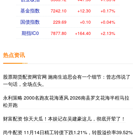
基金指数
7242.10
+12.30
+0.17%
国债指数
229.69
+0.10
+0.04%
期指IC0
7877.80
+164.40
+2.13%
热点资讯
股票期货配资网官网 施南生追思会有一个细节：曾志伟说了
一句话，全场点头。
永利策略 2000名跑友花海逐风 2026南县罗文花海半程马拉
松开跑
财富配资 惊天大瓜！本娱记在吴建豪这儿，彻底开荤了！
尚牛配资 11月14日精工转债下跌1.21%，转股溢价率39.52%