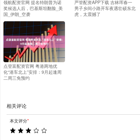
领航配资官网 提名特朗普为诺
严管配资APP下载 吉林珲春一
奖候选人后，巴基斯坦翻脸_美
男子乡间小路开车夜遇壮硕东北
国_伊朗_空袭
虎，太震撼了
点登富配资官网 粤港两地优
化“港车北上”安排：9月起逢周
二周三免预约
相关评论
本文评分
*