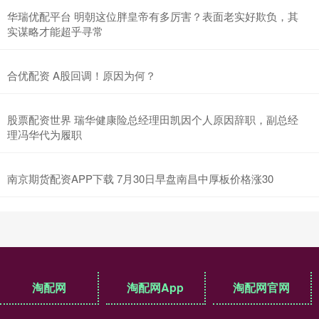
华瑞优配平台 明朝这位胖皇帝有多厉害？表面老实好欺负，其
实谋略才能超乎寻常
合优配资 A股回调！原因为何？
股票配资世界 瑞华健康险总经理田凯因个人原因辞职，副总经
理冯华代为履职
南京期货配资APP下载 7月30日早盘南昌中厚板价格涨30
淘配网
淘配网App
淘配网官网