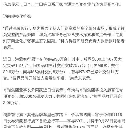
信息显示，日产、丰田等日系厂家也通过合资企业与华为展开合作。
迈向规模化扩张
“通过鸿蒙智行，华为覆盖了从入门到高端的多个细分市场，形成了较
为完整的产品矩阵。华为汽车业务已经从技术探索和试点合作，过渡
到了商业化扩张和生态巩固期。”科方得智库研究负责人张新原对记者
表示。
近日，鸿蒙智行累计交付突破90万台。其中，尊界S800上市87天大
定突破1.2万台，问界品牌累计交付突破75万台（问界M9累计交付
22.6万台，问界M8累计交付8万台），智界R7/S7已累计交付11万
台。“智界品牌开始驶入发展快车道。”余承东表示。
奇瑞集团董事长尹同跃近日也表示，华为与奇瑞集团将投入超百亿专
项资金，超5000名研发人力，共同打造智界汽车，“智界品牌已开启
2.0时代”。
鸿蒙智行旗下其他品牌车型已在路上。余承东透露，将于今年9月16
日发布鸿蒙智行旗下首款旅行车——享界S9T，并将于9月23日发布尚
界旗下首款车型——尚界H5，后者预售价16.98万元起，这是华为鸿