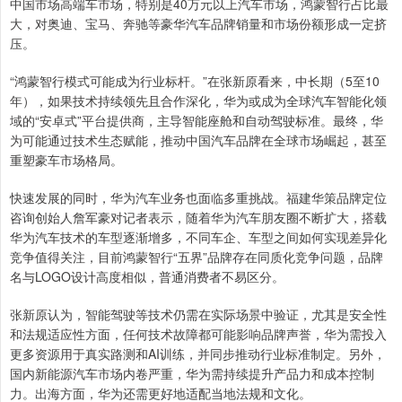
中国市场高端车市场，特别是40万元以上汽车市场，鸿蒙智行占比最
大，对奥迪、宝马、奔驰等豪华汽车品牌销量和市场份额形成一定挤
压。
“鸿蒙智行模式可能成为行业标杆。”在张新原看来，中长期（5至10
年），如果技术持续领先且合作深化，华为或成为全球汽车智能化领
域的“安卓式”平台提供商，主导智能座舱和自动驾驶标准。最终，华
为可能通过技术生态赋能，推动中国汽车品牌在全球市场崛起，甚至
重塑豪车市场格局。
快速发展的同时，华为汽车业务也面临多重挑战。福建华策品牌定位
咨询创始人詹军豪对记者表示，随着华为汽车朋友圈不断扩大，搭载
华为汽车技术的车型逐渐增多，不同车企、车型之间如何实现差异化
竞争值得关注，目前鸿蒙智行“五界”品牌存在同质化竞争问题，品牌
名与LOGO设计高度相似，普通消费者不易区分。
张新原认为，智能驾驶等技术仍需在实际场景中验证，尤其是安全性
和法规适应性方面，任何技术故障都可能影响品牌声誉，华为需投入
更多资源用于真实路测和AI训练，并同步推动行业标准制定。另外，
国内新能源汽车市场内卷严重，华为需持续提升产品力和成本控制
力。出海方面，华为还需更好地适配当地法规和文化。