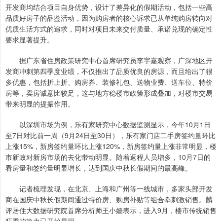
开发商均结合项目自身优势，设计了差异化的假期活动，包括一些高
品质好房子的品鉴活动，因为购房者的核心诉求已从单纯购房转向对
优质生活方式的追求，同时对项目未来交付质量、承诺兑现的确定性
要求显著提升。
据广东省住房政策研究中心首席研究员李宇嘉观察，广深地区开
发商冲刺第四季度业绩，不仅推出了品质优良的房源，而且给出了很
多优惠，包括折上折、购房券、装修礼包、送物业费、送车位、特价
房等，卖房诚意比较足，这与地方稳楼市政策形成叠加，对楼市交易
带来明显的提振作用。
以深圳市场为例，乐有家研究中心数据监测显示，今年10月1日
至7日对比前一周（9月24日至30日），乐有家门店二手房签约量环比
上涨15%，新房签约量环比上涨120%，新房签约量上涨非常明显，楼
市新政对新房市场的去化带动明显。随着返程人员增多，10月7日的
看房量和签约量明显增长，达到国庆中秋长假期间的最高峰。
记者梳理发现，在北京、上海和广州等一线城市，多家头部开发
商在国庆中秋长假期间通过特价房、购房补贴等组合拳刺激销售。麟
评居住大数据研究院首席分析师王小嫱表示，进入9月，楼市传统销售