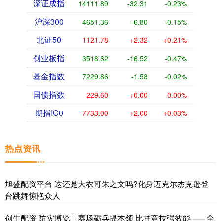
深证成指
14111.89
-32.31
-0.23%
沪深300
4651.36
-6.80
-0.15%
北证50
1121.78
+2.32
+0.21%
创业板指
3518.62
-16.52
-0.47%
基金指数
7229.86
-1.58
-0.02%
国债指数
229.60
+0.00
0.00%
期指IC0
7733.00
+2.00
+0.03%
热点资讯
旭盛配资平台 这还是大衣哥朱之文吗?化身迈克尔杰克逊登
台跳舞惊艳众人
创牛配资 防灾博览丨赛场砺兵提本领 比拼竞技强效能——全