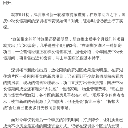
回升。
就在9月初，深圳推出新一轮楼市提振措施，在政策助力之下，国
庆中秋长假期间的深圳楼市表现如何？对此，证券时报记者进行了实
探。
“政策带来的即时效果还是很明显，新政推出后半个月我们的项目
就卖出了近20套房，几乎是整个8月的3倍。”在深圳罗湖区一处新房
项目，一位营销经理正在群发销售喜报。据他介绍，今年国庆中秋长
假期间，项目售出近10套房，与去年国庆长假基本持平。
深圳楼市新政推出后，放松限购的罗湖区效果最为明显。在罗湖
莲塘片区一处刚刚开盘的新房项目，记者看到不少趁着假期前来看房
的购房者。现场的销售经理表示，项目直接打出最低折扣，国庆中秋
长假期间成交还有额外“大礼包”，包括家电、物业管理费等。“现在新
房市场竞争很激烈，各个区的新房几乎都在打折。”现场不少购房者表
示，楼市新政的确刺激了入市想法，但还是会“货比三家”，“折扣大
战”会让自己把更多目光投向新房市场。
面对今年仅剩最后一个季度的冲刺时间，打折降价、让利换量已
成为不少房企最直接的回流资金方式。记者在深圳多个区走访发现，