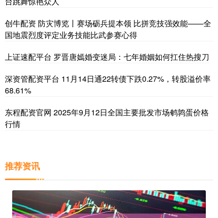
台跳舞惊艳众人
创牛配资 防灾博览丨赛场砺兵提本领 比拼竞技强效能——全
国地震烈度评定业务技能比武参赛心得
上证速配平台 罗晋唐嫣婚变迷局：七年婚姻如何扛住热搜刀
深资管配资平台 11月14日通22转债下跌0.27%，转股溢价率
68.61%
东程配资官网 2025年9月12日全国主要批发市场鹌鹑蛋价格
行情
推荐资讯