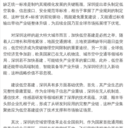
缺乏统一标准是制约其规模化发展的关键瓶颈。深圳提出牵头制定低
空装备、信息接口、安全规范等标准，相当于掌握了产业规则的制定
权。这种“技术+标准”的双轮驱动，既能避免重复建设，又能通过标准
输出带动产业链整体升级，为后续全国乃至全球市场拓展埋下伏笔。
对深圳这样的超大特大城市而言，加快低空基建是必然之举。随
着人口增长和用地紧张，地面交通拥堵、土地资源稀缺等问题日益突
出，低空经济成为突破物理空间限制的重要途径。另一方面，全球低
空经济竞争加剧，欧美国家已在无人机物流、城市空中交通等领域布
局，深圳若不加快基建，可能错失产业变革的窗口期。此外，低空基
建还能带动高端制造、智能装备等产业升级，为深圳经济注入新动
能，这种战略价值不容忽视。
建设低空基建，深圳具有多方面基础优势。首先，其产业生态的
完整性毋庸置疑。作为全球电子信息产业重镇，深圳在无人机制造、
通信技术、传感器研发等领域积累了深厚的技术底蕴。大疆、顺丰等
头部企业扎根于此，形成了从研发到应用的完整产业链，这种产业集
聚效应为低空基建提供了技术支撑和市场验证场景。
其次，深圳的空域管理改革走在全国前列。作为国家首批通用航