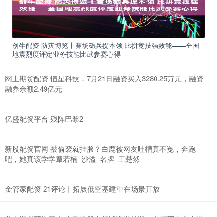
创牛配资 防灾博览丨赛场砺兵提本领 比拼竞技强效能——全国
地震烈度评定业务技能比武参赛心得
网上期货配资 恒星科技：7月21日融资买入3280.25万元，融资
融券余额2.49亿元
亿盛配资平台 残阵巴黎2
新股配资官网 被偷袭就挂脸？白鹿被网友吐槽真不冤，奔跑
吧，她真该学学章若楠_沙溢_名牌_王楚然
金管家配资 21评论丨拓展低空基建重在场景开放