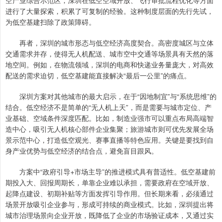
空产业综合示范区，深圳在低空空域开放、飞行审批流程优化等方面
进行了大量探索，积累了可复制的经验。这种制度层面的先行先试，
为低空基建扫除了政策障碍。
再者，深圳的城市形态与低空经济高度契合。高密度城区与立体
交通需求并存，使得无人机配送、城市空中交通等场景具有天然的落
地空间。例如，在物流领域，深圳的电商和快递业务量庞大，对高效
配送的需求迫切，低空基建能直接解决“最后一公里”的痛点。
深圳方案对其他城市的最大启示，在于“因地制宜”与“系统思维”的
结合。低空经济不是简单的“无人机上天”，而是需要与城市定位、产
业基础、空域条件深度匹配。比如，制造业强市可以重点布局高端智
造中心，吸引无人机核心部件企业集聚；旅游城市则可优先发展全场
景示范中心，打造低空观光、赛事直播等特色应用。关键是要找到自
身产业优势与低空经济的结合点，避免盲目跟风。
方案中“政府引导+市场主导”的推进模式具有普适性。低空基建前
期投入大、回报周期长，单靠企业难以承担，需要政府在空域开放、
起降点建设、初期补贴等方面发挥引导作用。但长期来看，必须通过
场景开放吸引企业参与，形成可持续的商业模式。比如，深圳提出将
城市治理场景向企业开放，既降低了企业的市场验证成本，又通过实