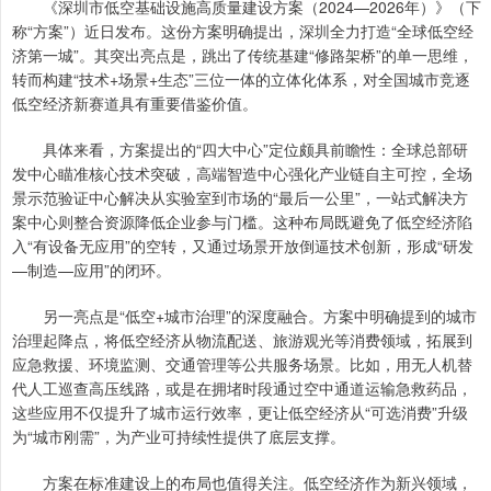
《深圳市低空基础设施高质量建设方案（2024—2026年）》（下
称“方案”）近日发布。这份方案明确提出，深圳全力打造“全球低空经
济第一城”。其突出亮点是，跳出了传统基建“修路架桥”的单一思维，
转而构建“技术+场景+生态”三位一体的立体化体系，对全国城市竞逐
低空经济新赛道具有重要借鉴价值。
具体来看，方案提出的“四大中心”定位颇具前瞻性：全球总部研
发中心瞄准核心技术突破，高端智造中心强化产业链自主可控，全场
景示范验证中心解决从实验室到市场的“最后一公里”，一站式解决方
案中心则整合资源降低企业参与门槛。这种布局既避免了低空经济陷
入“有设备无应用”的空转，又通过场景开放倒逼技术创新，形成“研发
—制造—应用”的闭环。
另一亮点是“低空+城市治理”的深度融合。方案中明确提到的城市
治理起降点，将低空经济从物流配送、旅游观光等消费领域，拓展到
应急救援、环境监测、交通管理等公共服务场景。比如，用无人机替
代人工巡查高压线路，或是在拥堵时段通过空中通道运输急救药品，
这些应用不仅提升了城市运行效率，更让低空经济从“可选消费”升级
为“城市刚需”，为产业可持续性提供了底层支撑。
方案在标准建设上的布局也值得关注。低空经济作为新兴领域，