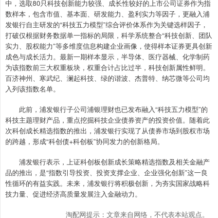
中，选取80只科技创新能力较强、成长性较好的上市公司证券作为指
数样本，包含市值、基本面、研发能力、盈利实力等因子，更融入浦
发银行自主研发的“科技五力模型”综合评价体系作为关键选样因子，
打破仅根据财务数据单一指标的局限，科学系统整合“科技创新、团队
实力、股权能力”等多维度信息构建企业画像，使得样本证券更具创新
成色与成长活力。最新一期样本显示，半导体、医疗器械、化学制药
为该指数前三大权重板块，权重合计占比过半，科技创新属性鲜明。
百济神州、寒武纪、澜起科技、绿的谐波、杰普特、纳芯微等公司均
入列该指数名单。
此前，浦发银行子公司浦银理财也已发布融入“科技五力模型”的
科技主题理财产品，重点挖掘科技企业债券资产的投资价值。随着此
次科创成长精选指数的推出，浦发银行实现了从债券市场到股权市场
的跨越，形成“科创债+科创板”协同发力的创新格局。
浦发银行表示，上证科创板创新成长策略精选指数及相关金融产
品的推出，是“指数引导投资、投资支撑企业、企业强化创新”这一良
性循环的有益实践。未来，浦发银行将积极创新，为夯实国家战略科
技力量、促进经济高质量发展注入金融动力。
淘配网提示：文章来自网络，不代表本站观点。