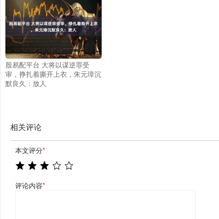
股易配平台 大将以谋逆罪受
审，挣扎着撕开上衣，朱元璋沉
默良久：放人
相关评论
本文评分
*
评论内容
*