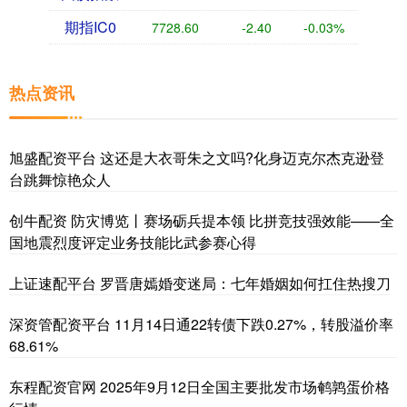
期指IC0
7728.60
-2.40
-0.03%
热点资讯
旭盛配资平台 这还是大衣哥朱之文吗?化身迈克尔杰克逊登
台跳舞惊艳众人
创牛配资 防灾博览丨赛场砺兵提本领 比拼竞技强效能——全
国地震烈度评定业务技能比武参赛心得
上证速配平台 罗晋唐嫣婚变迷局：七年婚姻如何扛住热搜刀
深资管配资平台 11月14日通22转债下跌0.27%，转股溢价率
68.61%
东程配资官网 2025年9月12日全国主要批发市场鹌鹑蛋价格