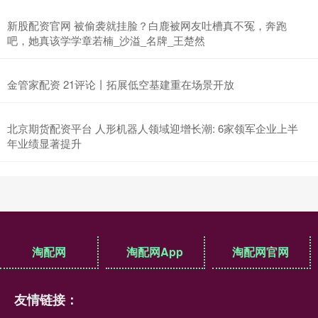
新股配资官网 被偷袭就挂脸？白鹿被网友吐槽真不冤，奔跑
吧，她真该学学章若楠_沙溢_名牌_王楚然
金管家配资 21评论丨拓展低空基建重在场景开放
北京期货配资平台 人形机器人领域迎增长潮: 6家领军企业上半
年业绩显著提升
淘配网
淘配网App
淘配网官网
友情链接：