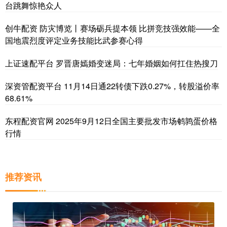
台跳舞惊艳众人
创牛配资 防灾博览丨赛场砺兵提本领 比拼竞技强效能——全
国地震烈度评定业务技能比武参赛心得
上证速配平台 罗晋唐嫣婚变迷局：七年婚姻如何扛住热搜刀
深资管配资平台 11月14日通22转债下跌0.27%，转股溢价率
68.61%
东程配资官网 2025年9月12日全国主要批发市场鹌鹑蛋价格
行情
推荐资讯