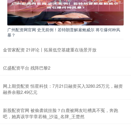
广州配资网官网 史无前例！若特朗普解雇鲍威尔 将引爆何种风
暴？
金管家配资 21评论丨拓展低空基建重在场景开放
亿盛配资平台 残阵巴黎2
网上期货配资 恒星科技：7月21日融资买入3280.25万元，融资
融券余额2.49亿元
新股配资官网 被偷袭就挂脸？白鹿被网友吐槽真不冤，奔跑
吧，她真该学学章若楠_沙溢_名牌_王楚然