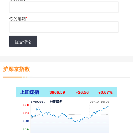
你的邮箱
*
提交评论
沪深京指数
上证综指
3966.59
+26.56
+0.67%