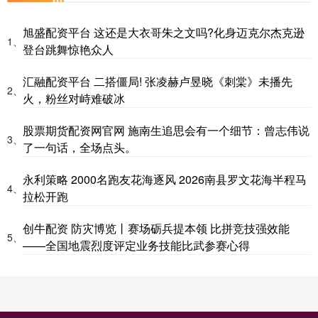
旭盛配资平台 这还是大衣哥朱之文吗?化身迈克尔杰克逊
1、
登台跳舞惊艳众人
汇融配资平台 二搭僵局! 张凌赫卢昱晓《刺棠》未播先
2、
火，粉丝对峙难破冰
股票期货配资网官网 施南生追思会有一个细节：曾志伟说
3、
了一句话，全场点头。
永利策略 2000名跑友花海逐风 2026南县罗文花海半程马
4、
拉松开跑
创牛配资 防灾博览丨赛场砺兵提本领 比拼竞技强效能
5、
——全国地震烈度评定业务技能比武参赛心得