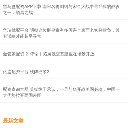
黑马盘配资APP下载 南宋名将刘锜与宋金大战中最经典的战役
之一：顺昌之战
华瑞优配平台 明朝这位胖皇帝有多厉害？表面老实好欺负，其
实谋略才能超乎寻常
金管家配资 21评论丨拓展低空基建重在场景开放
亿盛配资平台 残阵巴黎2
配资查询官网 美媒终于承认，一旦与华开战美国必输，中国一
大优势拉开两国差距
最新文章