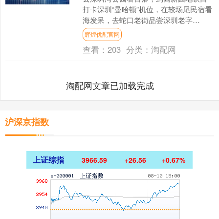
打卡深圳“曼哈顿”机位，在较场尾民宿看
海发呆，去蛇口老街品尝深圳老字
号……社交媒体上，越来越多网友分享
辉煌优配官网
着深圳旅行攻略。 202....
查看：
203
分类：
淘配网
淘配网文章已加载完成
沪深京指数
上证综指
3966.59
+26.56
+0.67%